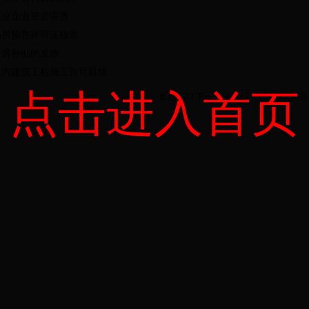
筑业企业资质审查
品房预售许可证核发
租房补贴的发放
限内建筑工程施工许可延续
点击进入首页
首页
1
2
3
下一页
末页
共
3
页
23
条