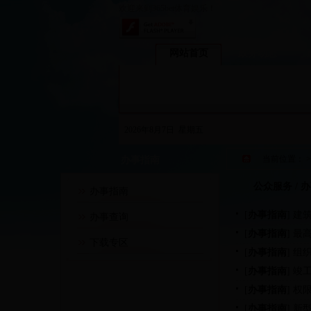
欢迎来到365bet体育娱乐！
网站首页
政务动态
2026年8月7日 星期五
当前位置：
办事指南
公众服务 / 
办事指南
[
办事指南
]
建
办事查询
[
办事指南
]
最
下载专区
[
办事指南
]
组
[
办事指南
]
竣
[
办事指南
]
权
[
办事指南
]
新