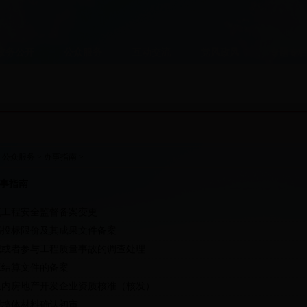
政务公开
公众服务
互动交流
党风政风
专题专
>
公众服务
>
办事指南
>
办事指南
筑工程安全监督备案变更
高投标限价及其成果文件备案
织或者参与工程质量事故的调查处理
工结算文件的备案
限内房地产开发企业资质核准（核发）
型墙体材料确认初审