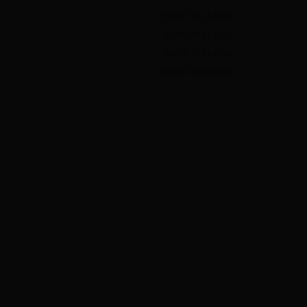
2017-07-13 11:26:30
2017-07-13 11:32:57
2017-07-13 11:37:54
2017-07-12 10:16:30