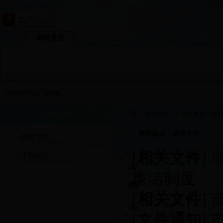
欢迎来到365bet体育娱乐！
网站首页
政务动态
政务公开
公众服务
2026年8月6日 星期四
当前位置：
>
党风政风
>
相
相关文件
党风政风 / 相关文件
相关文件
[
相关文件
]
工作动态
廉洁制度
[
相关文件
]
[
文件通知
]