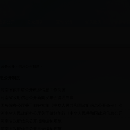
政务公开
公众服务
互动交流
党风政风
专题专
>
政务公开
>
信息公开制度
>
信息公开制度
]
河南省依申请公开政府信息工作制度
]
河南省政府信息公开新闻发布会管理制度
]
国务院办公厅关于做好实施《中华人民共和国政府信息公开条例》准
]
河南省人民政府办公厅关于做好施行《中华人民共和国政府信息公开
]
河南省政府信息公开指南编制规范
]
河南省政府信息公开目录编制规范