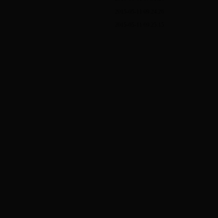
2015-05-11 09:24:26
2015-05-11 09:25:15