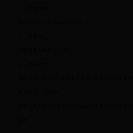
一、申报时间
201
8
年
4
月
16
日
—
201
8
年
5
月
7
日
二、申报地点
市住建局人事科（
613
室）
三、申报要求
各单位接到通知后，明确专人负责，认真对照申报条件
联系电话：
3390801
附件：商丘市工程系列初级专业技术职务任职资格申报
条件