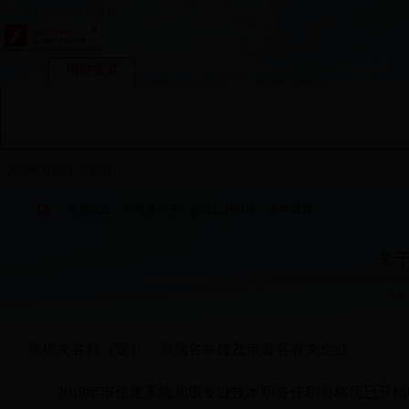
欢迎来到365bet体育娱乐！
网站首页
政务动态
政务公开
公众服务
2026年8月6日 星期四
当前位置：
>
政务公开
>
信息公开目录
>
文件通知
>
关
来源
局机关各科（室）、局属各单位及市直各有关企业：
2018
年
市住建系统初级专业技术职务任职资格现已开始