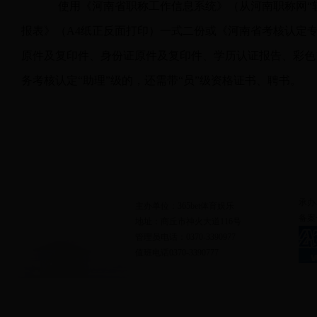
使用《河南省职称工作信息系统》（从河南职称网
“
报表》
（
A4
纸正反面打印
）
一式
二
份或《河南省考核认定
原件
及复印件
、身份证
原件及复印件
、
学历认证报告、
彩色
务考核认定“助理”级的，还需带“员”级资格证书、聘书。
网站地图
|
联系我们
承办
主办单位：365bet体育娱乐
备案
地址：商丘市神火大道116号
管理员电话：0370-3390977
值班电话0370-3390777