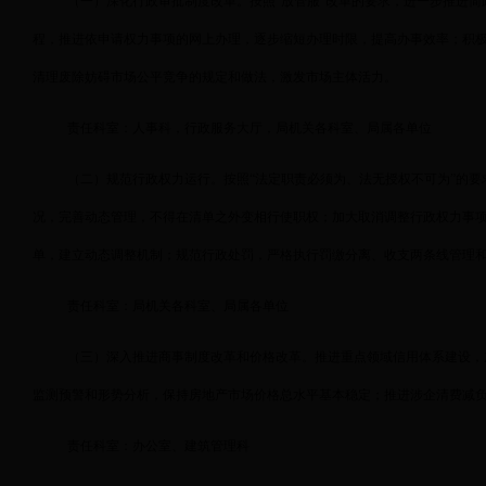
（一）深化行政审批制度改革。按照“放管服”改革的要求，进一步推进
程，推进依申请权力事项的网上办理，逐步缩短办理时限，提高办事效率；积
清理废除妨碍市场公平竞争的规定和做法，激发市场主体活力。
责任科室：人事科，行政服务大厅，局机关各科室、局属各单位
（二）规范行政权力运行。按照“法定职责必须为、法无授权不可为”的
况，完善动态管理，不得在清单之外变相行使职权；加大取消调整行政权力事项
单，建立动态调整机制；规范行政处罚，严格执行罚缴分离、收支两条线管理
责任科室：局机关各科室、局属各单位
（三）深入推进商事制度改革和价格改革。推进重点领域信用体系建设，
监测预警和形势分析，保持房地产市场价格总水平基本稳定；推进涉企清费减
责任科室：办公室、建筑管理科