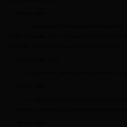
过报刊、政府网站等向社会公开。
责任科室：法规科
（三十一）健全责任机制。全市住房城乡建设主管部门要认真贯彻落实《
任人责任，对不认真履职，本部门一年内发生多起重大违法行政事件、造成严重
建设重大问题，对时间紧迫的重要事项应根据情况随时召开会议研究解决。
责任科室：法规科、监察室
（三十二）完善推进机制。持续开展全系统依法行政示范单位培育、评选
责任科室：法规科
（三十三）完善宣传机制。充分运用传统媒体和新媒体等多种媒体形式,打
导，凝聚社会共识，营造全社会关心、支持和参与法治政府建设的良好社会氛
责任科室：法规科