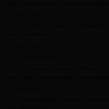
重要标准，把能不能带头遵守宪法法律、带头依法办事作为考察干部的重要内
责任科室：人事科
（二十八）加强机关工作人员法律知识培训。认真组织开展多种形式的机
提升执法人员的法律素养和执法水平。
责任科室：法规科
十、完善法治政府建设落实机制
（二十九）健全领导机制。全市住房城乡建设主管部门要坚持党对法治政
大问题，及时消除制约法治政府建设的体制机制障碍。注意发挥法治政府建设
责任科室：法规科
（三十）落实工作部署和报告制度。结合本单位实际，及时部署法治政府