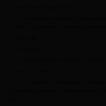
责任科室：局机关各科室、局属各单位，财务科，办公室
（十九）完善纠错问责机制。加强行政问责规范化、制度化建设，增强行
职；认真贯彻《中华人民共和国监察法》，执行国家监察制度，对履职不力发
责任科室：监察室
七、全面推进政务公开
（二十）推进权力运行全流程公开。坚持以公开为常态、不公开为例外，
责任科室：办公室、财务科
（二十一）扩大政务公开参与。拓展公众参与渠道和方式，完善民意汇集
草、谁解读的原则进一步做好政策解读工作，坚持政策文件制定与解读方案、
督办工作。