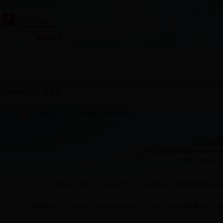
欢迎来到365bet体育娱乐！
网站首页
政务动态
政务公开
公众服务
2026年8月7日 星期五
当前位置：
>
政务动态
>
部厅新闻
>
河南
来源:河南省住房
3
月9日
，省扬尘污染防控办公室召开第一次成员会议，省住房城乡建设执
林涵碧指出，今年以来，部分市县的PM10、PM2.5平均浓度不降反升