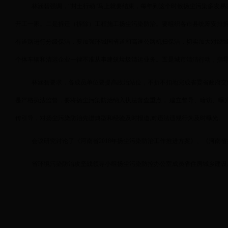
林涵碧强调，“封土行动”马上就要结束，每年到这个时候扬尘污染多发
开工一家。二是拆迁（拆除）工程施工扬尘污染防治。要组织各市县统筹安排
有道路进行分级保洁，要加强环城国省道和高速公路机扫保洁，切实加大对绕
个体车辆和清运企业一律不准从事建筑垃圾清运业务。五是城市清洁行动，指
林涵碧要求，各成员单位要提高政治站位，不折不扣地完成省委省政府交
是严格执法监督，要将扬尘污染防治纳入执法督查重点， 建立督导、暗访、曝
传引导，对扬尘污染防治先进典型和经验及时报道,对违法违规行为及时曝光。
会议研究讨论了《河南省2018年扬尘污染防治工作推进方案》、《河南
省环境污染防治攻坚战领导小组扬尘污染防控办公室成员省住房城乡建设