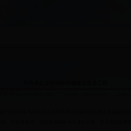
政务公开
公众服务
互动交流
党风政风
专题专
郭风春赴新郑调研百城建设提质工程
来源:河南省住房和城乡建设厅网站 发布时间：2018-04-09 09:32 点击数
副厅长郭风春与有关同志赴新郑调研百城建设提质工程实施情况
公园、华信体育场、郑韩故城国家考古遗址公园、迎宾路和故里