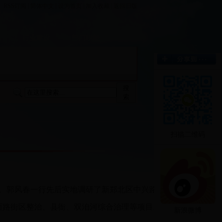
RSS订阅
|
简体中文
|
设为首页
|
加入收藏
|
返回旧版
栏
行业建设
部门职能
搜
索
扫描二维码
：
。郭风春一行先后实地调研了新郑北区中兴路
西路街区整治、县衙、双洎河综合治理等项目。
新浪微博