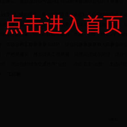
政策落实、规划设计等方面的工作实地考察调研后召开了座谈会
以文“化”城的理念，规划编制要充分考虑到各自独特的历史文
点击进入首页
围绕解决人民日益增长的美好生活需要和城市基础设施不健全、
容增效结合起来，突出抓好城市规划、功能、管理、经营4个关
段，市政公用工程质量事关经济、社会的健康发展和人民群众生
策，严把质量关，努力提高工程质量。四是加强城市治理，提升
，突出抓好城市交通秩序“治乱”、市容卫生“治脏”、生态环境
人：王昆鹏）
分享到：