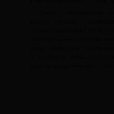
郭风春认真听取相关情况介绍，就工作开展、
郭风春指出，一是在城市建设过程中，融入
握城市定位，彰显城市魅力。二是城市建设要
质工程与文明城市创建和服务业“两区”提质扩
我国经济已由高速增长阶段转向高质量发展阶
设过程中，要紧跟时代步伐，严格落实中央政
境、优质服务的目标，按照陈润儿省长提出的要求
效改善，城市管理服务水平得到提升。（ 供稿