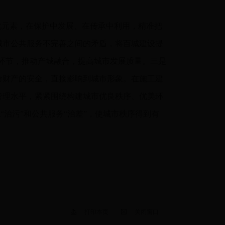
。
化元素，在保护中发展、在传承中利用，精准把
城市公共服务不完善之间的矛盾，将百城建设提
键环节，推动产城融合，提高城市发展质量。三是
命财产的安全，直接影响到城市形象。在施工建
管理水平，紧紧围绕构建城市优良秩序、优美环
“治污”和公共服务“治差”，使城市秩序得到有
打印本页
关闭窗口