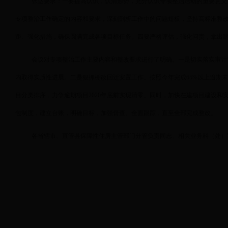
张达要求：一要提高认识，认清形势，充分认识专项整治活动的重要意义
专项整治工作确定的内容和要求，深刻剖析工作中的问题短板，坚持高标准整
距、强化措施，确保圆满完成各项目标任务。四要严格评估，强化问责，拿出
会议对专项整治工作主要内容和整改要求进行了明确。一是切实落实审计“
内取得实质性进展。二是狠抓棚改回迁安置工作。按照今年完成65%以上逾期
目分类排序，力争逾期项目2020年底前实现清零。同时，加快在建项目建设
包制度，建立台账，明确目标，加强督查、全面跟踪，直至全部完成整改。
各省辖市、直管县保障性住房主管部门分管负责同志、相关业务科（处）