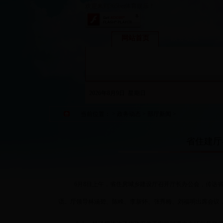
欢迎来到365bet体育娱乐！
网站首页
政务动态
2026年8月9日 星期日
当前位置：
>
政务动态
>
部厅新闻
>
省住建厅
6
月8日
上午，省住房城乡建设厅召开厅长办公会，传达省
话。厅领导林涵碧、陈峰、李新怀、张秀梅、刘福明出席会议