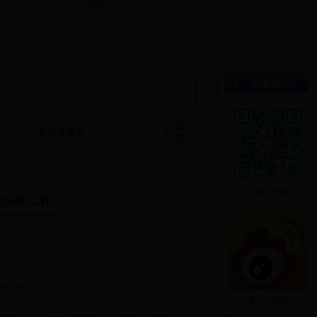
RSS订阅
|
简体中文
|
设为首页
|
加入收藏
|
返回旧版
栏
行业建设
部门职能
搜
索
扫描二维码
调保障工作
：
保障有关具体工作。厅党组书记、厅长吴浩同志主持会议并讲
志参加会议。
新浪微博