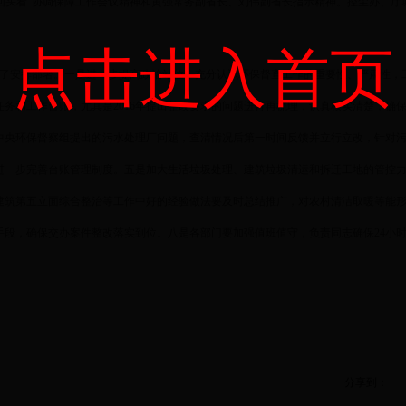
回头看”协调保障工作会议精神和黄强常务副省长、刘伟副省长指示精神。控尘办、厅
点击进入首页
行了安排部署。一是进一步提高政治站位，充分认识环保督查工作的重要性、严肃性，
务和工作台账，尤其是2016年提出整改要求的问题进行再梳理，认真核实清楚，确
中央环保督察组提出的污水处理厂问题，查清情况后第一时间反馈并立行立改，针对
进一步完善台账管理制度。五是加大生活垃圾处理、建筑垃圾清运和拆迁工地的管控
建筑第五立面综合整治等工作中好的经验做法要及时总结推广，对农村清洁取暖等能
手段，确保交办案件整改落实到位。八是各部门要加强值班值守，负责同志确保24小
分享到：