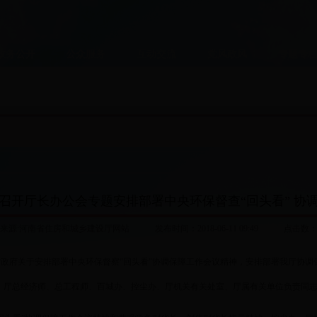
政务公开
公众服务
互动交流
党风政风
专题专
召开厅长办公会专题安排部署中央环保督查“回头看” 协
来源:河南省住房和城乡建设厅网站 发布时间：2018-06-11 09:49 点击数
政府关于安排部署中央环保督察“回头看”协调保障工作会议精神，安排部署我厅协调
，厅总经济师、总工程师、百城办、控尘办、厅机关有关处室、厅属有关单位负责同