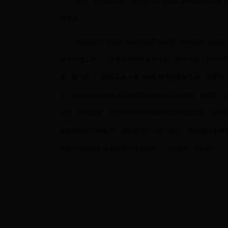
会上，林涵碧传达了省政府关于安排部署中央环保督察“
实情况。
吴浩对我厅做好中央环保督察“回头看”协调保障工作进
协调保障工作。二是各分管领导及有关部门要对各项工作目标任
查，摸清情况，确保黑臭水体治理落实情况准确无误。四是对
场、垃圾消纳场等纳入台账管理的项目进行再梳理、再核实，
立改，持续跟进。对郑州市扬尘污染治理联合惩戒机制、城市
保督察组交办的案件，适时进行行业督导督办，用足用好各种
督察组交办的各项工作及时落实到位。（供稿人：张剑桥）