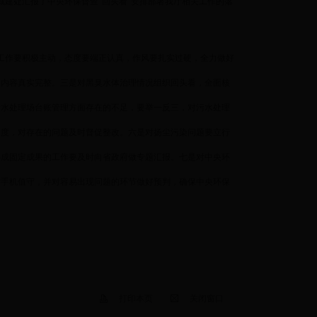
城建处汇报了中央环保督查“回头看”安排部署我厅相关工作的落
工作要积极主动，态度要端正认真，作风要扎实过硬，全力做好
保内容真实完整。三是对黑臭水体治理情况组织回头看，全面核
污水处理场台账管理方面存在的不足，要举一反三，对污水处理
力度，对存在的问题及时督促整改。六是对扬尘污染问题要立行
形成固定成果的工作要及时向省政府做专题汇报。七是对中央环
时手机值守，并对容易出现问题的环节做好预判，确保中央环保
打印本页
关闭窗口