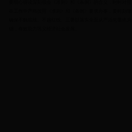
要细心研读深刻领会《准则》和《条例》的含义，时时对照
在工作中严格按照《准则》和《条例》要求办事，要时刻绷
确保不触底线、不越红线。三要以落实全面从严治党要求为
础，有效助力巩义经济社会发展。