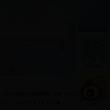
RSS订阅
|
简体中文
|
设为首页
|
加入收藏
|
返回旧版
栏
行业建设
部门职能
搜
索
扫描二维码
公示信息
，提高住宅装修装饰消费环境，根据《河南省住
管理平台，现公式如下（排名不分先后）：
新浪微博