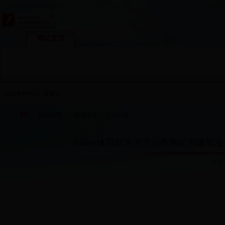
欢迎来到365bet体育娱乐！
网站首页
政务动态
政务公开
公众服务
2026年8月9日 星期日
当前位置：
>
政务动态
>
公示公告
>
365bet体育娱乐关于公布商丘市建筑
来源