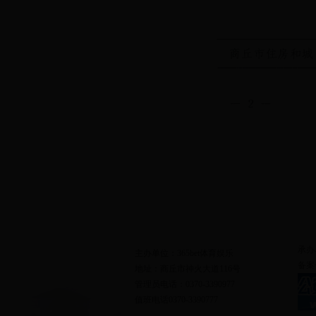
网站地图
|
联系我们
承办
主办单位：365bet体育娱乐
备案
地址：商丘市神火大道116号
管理员电话：0370-3390977
值班电话0370-3390777