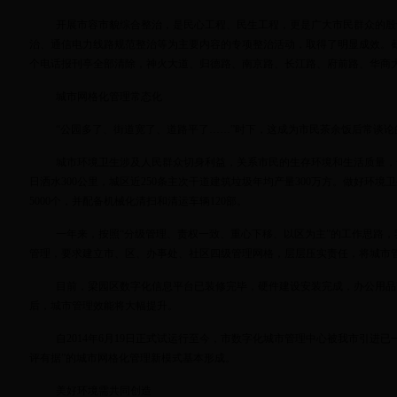
开展市容市貌综合整治，是民心工程、民生工程，更是广大市民群众的殷
治、通信电力线路规范整治等为主要内容的专项整治活动，取得了明显成效。截至
个电话报刊亭全部清除，神火大道、归德路、南京路、长江路、府前路、华商
城市网格化管理常态化
“公园多了、街道宽了、道路平了……”时下，这成为市民茶余饭后常谈论
城市环境卫生涉及人民群众切身利益，关系市民的生存环境和生活质量，也
日洒水300公里，城区近250条主次干道建筑垃圾年均产量300万方。做好环
5000个，并配备机械化清扫和清运车辆120部。
一年来，按照“分级管理、责权一致、重心下移、以区为主”的工作思路
管理，要求建立市、区、办事处、社区四级管理网格，层层压实责任，将城市
目前，梁园区数字化信息平台已装修完毕，硬件建设安装完成，办公用品
后，城市管理效能将大幅提升。
自2014年6月19日正式试运行至今，市数字化城市管理中心被我市引
评有据”的城市网格化管理新模式基本形成。
美好环境需共同创造