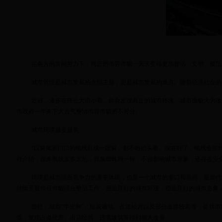
在各方的共同努力下，商丘的市容市貌一天天变得更加整洁、文明、规范
城市管理是城市发展的永恒主题，更是城市发展的难点。随着经济社会的
近日，漫步在商丘大街小巷，你会发现商丘的城市环境、城市面貌大为改
市政府一年来下大力气整治市容市貌密不可分。
城市环境越变越美
“以前俺家门口的电线乱成一团麻，都不敢抬头看。现在好了，电线全部转
祥介绍，原来电线太多太乱，就像蜘蛛网一样，不但影响城市形象，还存在安
环境是城市综合竞争力的重要体现，也是一个城市的窗口和脸面，最能代
持续开展市容市貌综合整治工作，营造良好的城市环境，塑造良好的城市形象
曾经，城市“牛皮癣”、垃圾遍地、占道经营以及部分道路较差等，是我
道，发现占道经营、出店经营、违章建筑等得到极大改善。