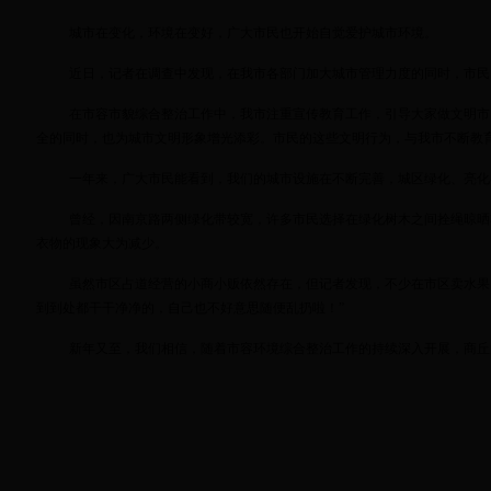
城市在变化，环境在变好，广大市民也开始自觉爱护城市环境。
近日，记者在调查中发现，在我市各部门加大城市管理力度的同时，市民
在市容市貌综合整治工作中，我市注重宣传教育工作，引导大家做文明市
全的同时，也为城市文明形象增光添彩。市民的这些文明行为，与我市不断教
一年来，广大市民能看到，我们的城市设施在不断完善，城区绿化、亮化
曾经，因南京路两侧绿化带较宽，许多市民选择在绿化树木之间拴绳晾晒
衣物的现象大为减少。
虽然市区占道经营的小商小贩依然存在，但记者发现，不少在市区卖水果
到到处都干干净净的，自己也不好意思随便乱扔啦！”
新年又至，我们相信，随着市容环境综合整治工作的持续深入开展，商丘