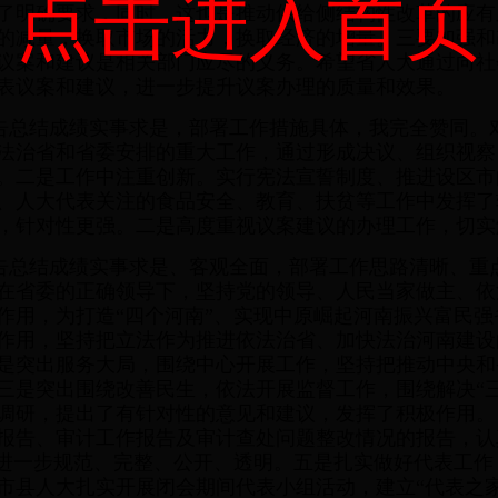
点击进入首页
了明确要求，同时，这也是推动供给侧结构性改革的应有
的减量，换取市场的活力，换取经济的增量。三要加强和
议案和建议是相关部门应尽的义务。希望省人大通过向社
表议案和建议，进一步提升议案办理的质量和效果。
告总结成绩实事求是，部署工作措施具体，我完全赞同。
法治省和省委安排的重大工作，通过形成决议、组织视察
。二是工作中注重创新。实行宪法宣誓制度、推进设区市
、人大代表关注的食品安全、教育、扶贫等工作中发挥了
，针对性更强。二是高度重视议案建议的办理工作，切实
告总结成绩实事求是、客观全面，部署工作思路清晰、重
委会在省委的正确领导下，坚持党的领导、人民当家做主、
作用，为打造“四个河南”、实现中原崛起河南振兴富民
作用，坚持把立法作为推进依法治省、加快法治河南建设
是突出服务大局，围绕中心开展工作，坚持把推动中央和
三是突出围绕改善民生，依法开展监督工作，围绕解决“
调研，提出了有针对性的意见和建议，发挥了积极作用。
报告、审计工作报告及审计查处问题整改情况的报告，认
算进一步规范、完整、公开、透明。五是扎实做好代表工
市县人大扎实开展闭会期间代表小组活动，建立“代表之