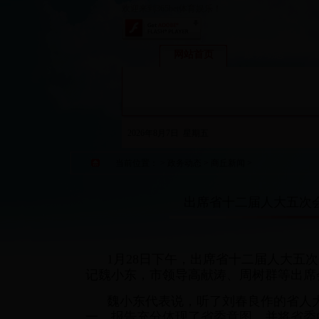
欢迎来到365bet体育娱乐！
网站首页
政务动态
2026年8月7日 星期五
当前位置：
>
政务动态
>
商丘新闻
>
出席省十二届人大五次
1月28日下午，出席省十二届人大五
记魏小东，市领导高献涛、周树群等出席
魏小东代表说，听了刘春良作的省人
一。报告充分体现了省委意图，并将省委