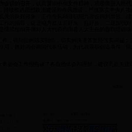
作会议的召开，认真贯彻中央文件精神，积极推进人民代
育，持续推进思想政治建设和作风建设，严格落实中央八
机关的良好形象，工作作风和履职能力建设得到加强。建
工作的指导，促进地方立法开
好头、起好步。二是加强对
是继续组织开展对人大代表和市县人大主任的履职培训活
工作，机制措施落实到位，切实解决重答复轻落实问题；
作用，抓好闭会期间代表活动，为代表履职创造条件。陈
大常委会工作报告谈了各自的体会和理解，建议高度关注
分享到：
网站地图
|
联系我们
|
使用帮助
|
网站申明
|
设为首页
|
加入收藏
承办单位：365bet体育娱乐信息中心
et体育娱乐
备案号：
豫ICP备10210628号
大道116号
-3390977