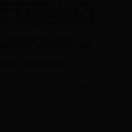
表大会制度与时俱进。七是从严从实抓好
项规定精神，推动作风建设常态长效，不断
议：一是结合设区的市授予立法权这一实
省委人大工作会议精神的贯彻落实情况调
动。
进一步加大监督力度，突出重点，上下联
海娥代表建议，加强对清洁河流工作的监
司法改革，提升代表履职水平。
打印本页
关闭窗口