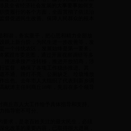
等涉及全省经济社会发展的大事要事如何支
职责履行的各个方面，全面贯彻了依法治
监督促进民生改善、保障人民群众的根本
结和谐，务实重干，把心思和精力全部放
设跃上新台阶，为民生进一步改善等，发
是一个传统农区，发展始终是第一要务。
始终紧跟市委意图，通过开展视察调研等多
，推进承接产业转移，推进开放招商，涉
行监督，确保了各项工作稳步推进。其
道不通、路灯不亮、公厕缺乏、垃圾堆放
作出色。去年市人大组织了代表到新乡调
高献涛主任到商丘18年，先后在多个领导
对商丘市人大工作给予具体指导和支持。
力指导密不可分。
的要求，是老百姓关注的最大民生，必须
深化改革的重要内容，已取得很大进展，