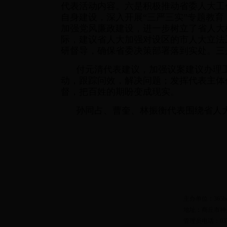
代表活动内容。六是积极推动省委人大工
自身建设，深入开展“三严三实”专题教
加强党风廉政建设，进一步树立了省人大
际，建议省人大加强对设区的市人大立法
研督导，确保省委决策部署落到实处。三
付元清代表建议，加强议案建议办理
动，跟踪问效，解决问题；发挥代表主体
督，把百姓的期盼变成现实。
孙同占、曹奎、林振衡代表围绕省人
主办单位：365b
地址：商丘市神火
管理员电话：0370