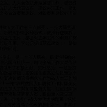
之义。人大要依法开展监督工作，督促各
改进人大代表议案、建议办理工作。提出
会公布议案和建议、对议案和建议办理进
对省人大工作有三点感受：一是大局意识
、听取汇报等多种形式，依法行使职权，
的立法工作，都是对去年工作的创新和突
较好作用。李公乐提出两点建议：一是加
解决问题。
点突出，是一个催人振奋、操作性强的好
依法治国有机统一，围绕全省工作大局依法
强省做出了积极贡献。突出感受：一是坚持
的重要基础，紧紧抓住提高立法质量这个
省委决策部署贯彻落实作为省人大工作的
三山一滩”农村贫困人口脱贫工作和群众反
四是加大了对预算监督力度，注重跟踪问
真审查预算调整方案，提出相关意见建
作，进一步密切与省人大代表的联系，落实
家”，有效提高了代表的履职水平、丰富了