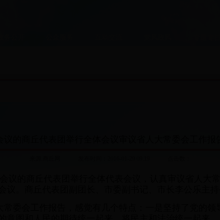
政务公开
公众服务
互动交流
党风政风
专题专
会议的商丘代表团举行全体会议审议省人大常委会工作报
来源:商丘网 发布时间：2016-01-29 09:19 点击数：
次会议的商丘代表团举行全体代表会议，认真审议省人大
会议。商丘代表团副团长、市委副书记、市长李公乐主持
大常委会工作报告，感觉有几个特点：一是坚持了党的领
的意图和人民的期待统一起来，将民主和法治统一起来。