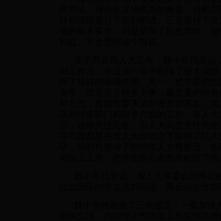
作方法。报告从立法机关的角度，对航空
持和保障进行了深刻阐述。三是坚持了法
省的根本要求。四是坚持了民生导向。报
利益。完全赞同这个报告。
关于商丘市人大工作，魏小东代表说
到工作上，在过去一年中取得了很大成绩
挥了很好的保障作用。其一，把市委的意
去年，市里抓了很多大事，最主要的任务
种方式，推动市委决策部署贯彻落实。其
及到很多部门和很多方面的工作。市人大
三，始终关注民生。市人大高度关注民生
等问题都是在市人大推动之下取得了巨大
研，同时也接待了郑州市人大视察团，在
岗位上工作，把半生的心血都奉献给了商
魏小东代表说，省人大常委会对商丘
比如设区的市立法权问题，商丘起步比较
魏小东代表提了三条建议：一要加快
加快立法，为治理大气污染工作提供法律