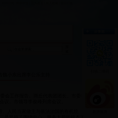
RSS订阅
|
简体中文
|
设为首页
|
加入收藏
|
返回旧版
栏
行业建设
部门职能
搜
索
扫描二维码
告魏小东出席李公乐主持
常委会工作报告。商丘代表团团长、市委书
会议。市领导李俊峰列席会议。
导、人民当家做主与依法治国的有机统
新浪微博
二是坚持了围绕中心、服务大局的根本工