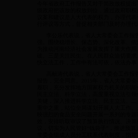
今年省政府工作报告又对于简政放权提出
级政府把该放的权放到位，通过政府职权
议案和建议是人大代表的权力，办理代表
行评议等方式，督促相关部门及时办理代
李公乐代表说，省人大常委会工作报
强。围绕稳增长、保态势、深化改革、依
为推动河南经济社会发展发挥了重大作用
破。三是关注民生。在人民群众迫切要求
快立法工作，工作中有法可依，依法办事
高献涛代表说，省人大常委会工作报
报告，完全同意。2015年，省人大常
履职，充分发挥地方国家权力机关的职能
民主立法、科学立法，高度重视立法引领
关键，深入推进科学立法、民主立法。二
重中之重，站位全局谋划开展人大工作。
映强烈的食品安全问题开展一系列的专题
效，安排听取审议了预算执行情况、决算
议，切实为人民管好“钱袋子”，推进预
常委会组成人员分工联系代表制度，指导