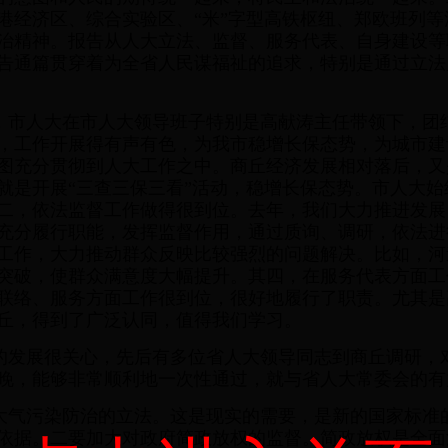
港经济区、综合实验区、“米”字型高铁枢纽、郑欧班列
治精神。报告从人大立法、监督、服务代表、自身建设等
告通篇贯穿着为全省人民谋福祉的追求，特别是通过立法
，市人大在市人大领导班子特别是高献涛主任带领下，团
，工作开展得有声有色，为我市稳增长保态势，为城市建
图充分贯彻到人大工作之中。商丘经济发展相对落后，又
就是开展“三查三保三看”活动，稳增长保态势。市人大
二，依法监督工作做得很到位。去年，我们大力推进发展
充分履行职能，发挥监督作用，通过质询、调研，依法进
工作，大力推动群众反映比较强烈的问题解决。比如，河
突破，使群众满意度大幅提升。其四，在服务代表方面工
联络、服务方面工作很到位，很好地履行了职责。尤其是
丘，得到了广泛认同，值得我们学习。
的发展很关心，先后有多位省人大领导同志到商丘调研，
晚，能够非常顺利地一次性通过，就与省人大常委会的有
大气污染防治的立法。这是现实的需要，是新的国家标准
依据。二要加大对政府简政放权的监督。简政放权是全面