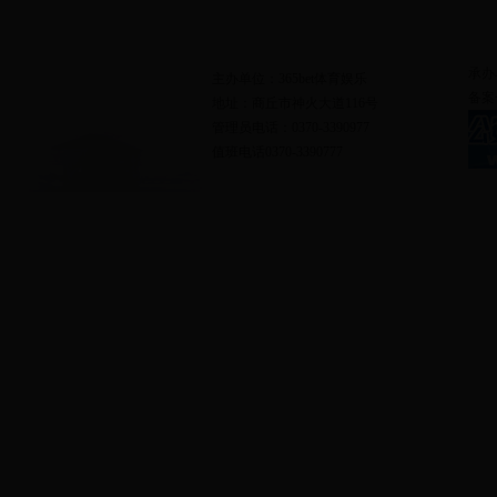
网站地图
|
联系我们
承办
主办单位：365bet体育娱乐
备案
地址：商丘市神火大道116号
管理员电话：0370-3390977
值班电话0370-3390777