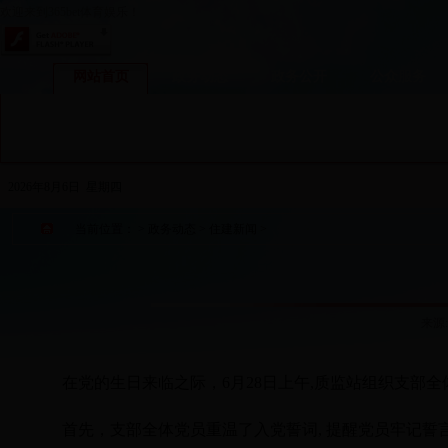
欢迎来到365bet体育娱乐！
网站首页
政务动态
政务公开
公众服务
2026年8月6日 星期四
当前位置：
>
政务动态
>
住建新闻
>
来源
在党的生日来临之际，
6
月
28
日上午
,
质监站组织支部全
首先，支部全体党员重温了入党誓词
,
提醒党员牢记誓