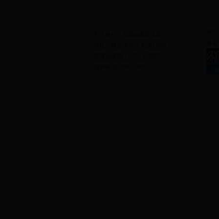
网站地图
|
联系我们
承办
主办单位：365bet体育娱乐
备案
地址：商丘市神火大道116号
管理员电话：0370-3390977
值班电话0370-3390777