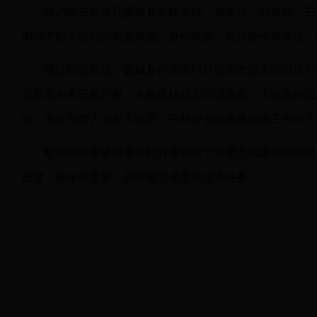
暗访组先后来到虞城县大杨集镇、张集镇、乔集镇、芒
询问了解了他们的家庭状况、身份核实、危房验收等情况。
通过暗访发现，虞城县行业部门对危房改造工作指导不
房屋至今未安装门窗；大杨集镇档案管理混乱、工程造价信
除，危改负责人业务不熟悉；芒种桥乡在危房改造工作中下
暗访组要求虞城县要针对薄弱环节和重点问题创新举措
进度，确保高质量、高标准完成危房改造任务。