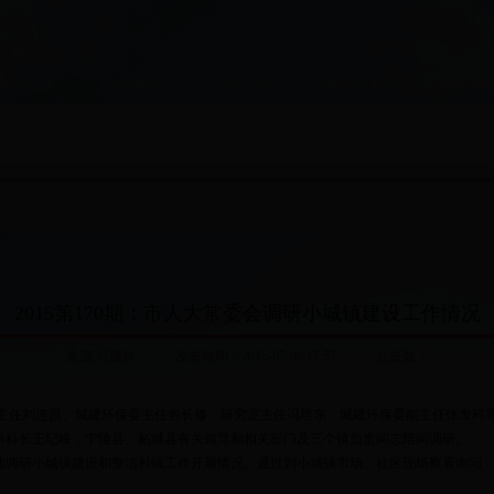
政务公开
公众服务
互动交流
党风政风
专题专
2015第170期：市人大常委会调研小城镇建设工作情况
来源:村镇科 发布时间：2015-07-06 17:57 点击数：
任刘连昌、城建环保委主任包长修、研究室主任冯培东、城建环保委副主任张发科等
科科长王纪峰，宁陵县、柘城县有关领导和相关部门及三个镇负责同志陪同调研。
研小城镇建设和整洁村镇工作开展情况。通过到小城镇市场、社区现场察看询问，