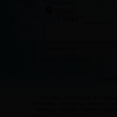
欢迎来到365bet体育娱乐！
网站首页
政务动态
2026年8月6日 星期四
当前位置：
>
政务公开
>
住建快报
>
7月1日，按照市人大常委会的工作安排，市人大常委会副主
村镇工作开展情况。市住建局党组成员、副局长王世伟，村镇
调研组先后深入宁陵县华堡镇、柘城县远襄镇、岗王镇实地调
导有关工作。