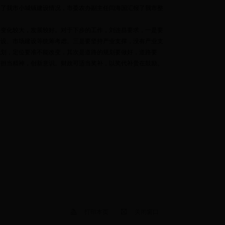
报了我市小城镇建设情况，市委农办副主任闫海国汇报了我市整
变化较大，发展较好。对于下步的工作，刘连昌要求，一是要
建设、市场建设等统筹考虑。三是要坚持产业支撑，没有产业支
规划，定位要准不能改变，其次是道路的规划要做好，道路要
有担当精神，创新意识。财政可适当奖补，以奖代补贵在鼓励。
打印本页
关闭窗口