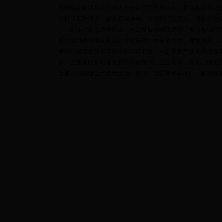
调研组在柘城县岗王镇人大会议室召开座谈会。柘城县委书记
洁村镇工作情况，县政府副县长、有关部门负责人、镇长分别
刘连昌在点评中指出，一是发展小城镇建设，推进县域经济化
把小城镇建设放在县域经济化进程中的重要位置，抓紧抓好。
撑的小城镇发展不可能持久不可能好，一定要把产业支撑放在
宽。五是美丽乡村首先要把乡镇整洁、卫生管理、亮化、绿化
七是小城镇建设牵涉到土地、规划、管理等许多部门，政策性