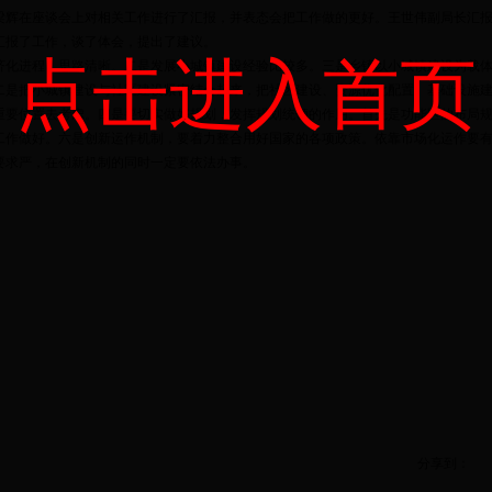
梁辉在座谈会上对相关工作进行了汇报，并表态会把工作做的更好。王世伟副局长汇
汇报了工作，谈了体会，提出了建议。
点击进入首页
进程，思路清晰。二是发展小城镇建设经验比较多。三是乡镇以小城镇建设为载体
二是把小城镇建设与社区建设紧密结合起来，把社区建设、资源优化配置、基础设施
重要位置去考虑。四是要切实做好规划，发挥规划统领的作用。首先是功能区的布局
工作做好。六是创新运作机制，要着力整合用好国家的各项政策。依靠市场化运作要
要求严，在创新机制的同时一定要依法办事。
分享到：