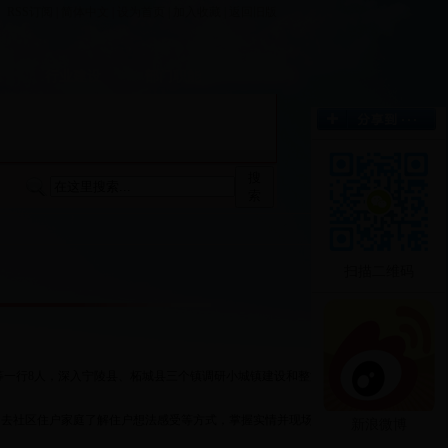
RSS订阅
|
简体中文
|
设为首页
|
加入收藏
|
返回旧版
栏
行业建设
部门职能
搜
索
扫描二维码
一行8人，深入宁陵县、柘城县三个镇调研小城镇建设和整洁
去社区住户家庭了解住户想法感受等方式，掌握实情并现场督
新浪微博