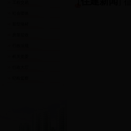
[
住建新闻
]
工程交易
社会团体
新型墙材
房屋征收
行政法规
机关党委
行政大厅
纪检监察