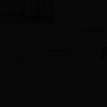
网站地图
|
联系我们
承办
主办单位：365bet体育娱乐
备案
地址：商丘市神火大道116号
管理员电话：0370-3390977
值班电话0370-3390777