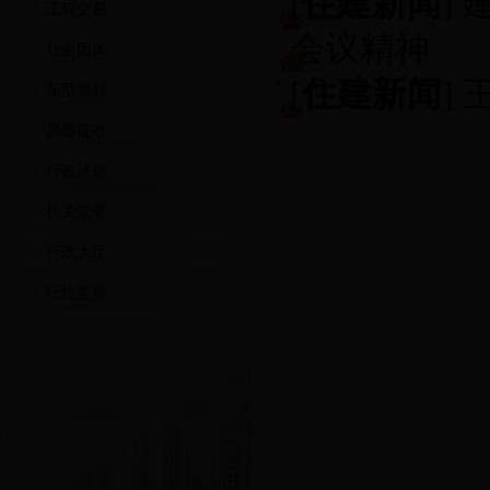
[
住建新闻
]
工程交易
会议精神
社会团体
[
住建新闻
]
新型墙材
房屋征收
行政法规
机关党委
行政大厅
纪检监察