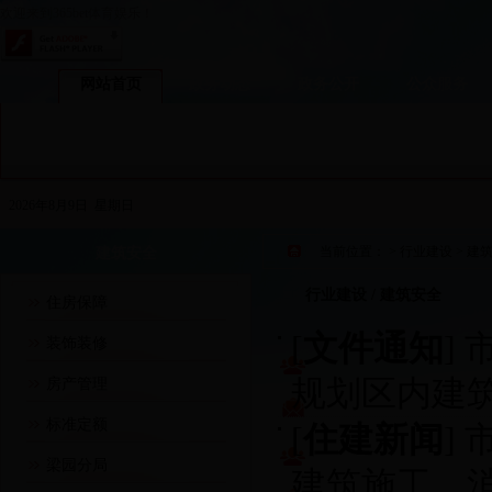
欢迎来到365bet体育娱乐！
网站首页
政务动态
政务公开
公众服务
2026年8月9日 星期日
当前位置：
>
行业建设
>
建
建筑安全
行业建设 / 建筑安全
住房保障
[
文件通知
]
装饰装修
规划区内建
房产管理
标准定额
[
住建新闻
]
梁园分局
建筑施工、